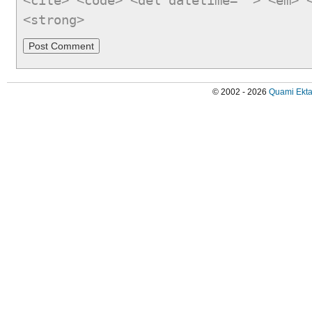
<cite> <code> <del datetime=""> <em> 
<strong>
© 2002 - 2026
Quami Ekta