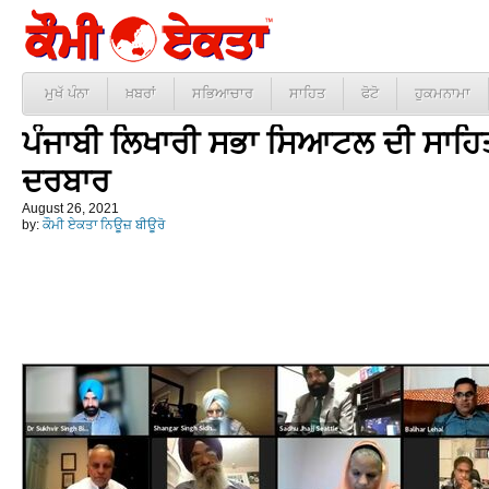
ਮੁਖੱ ਪੰਨਾ
ਖ਼ਬਰਾਂ
ਸਭਿਆਚਾਰ
ਸਾਹਿਤ
ਫੋਟੋ
ਹੁਕਮਨਾਮਾ
ਪੰਜਾਬੀ ਲਿਖਾਰੀ ਸਭਾ ਸਿਆਟਲ ਦੀ ਸਾਹਿ
ਦਰਬਾਰ
August 26, 2021
by:
ਕੌਮੀ ਏਕਤਾ ਨਿਊਜ਼ ਬੀਊਰੋ