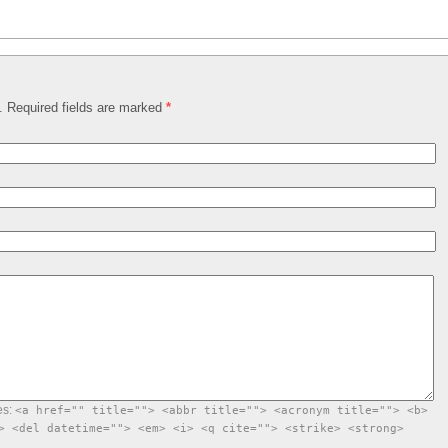
d. Required fields are marked
*
es:
<a href="" title=""> <abbr title=""> <acronym title=""> <b>
> <del datetime=""> <em> <i> <q cite=""> <strike> <strong>