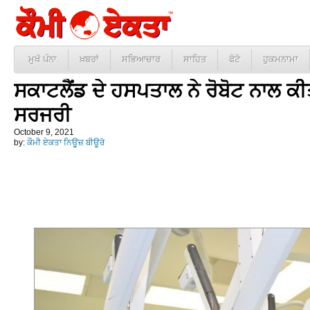
ਮੁਖੱ ਪੰਨਾ
ਖ਼ਬਰਾਂ
ਸਭਿਆਚਾਰ
ਸਾਹਿਤ
ਫੋਟੋ
ਹੁਕਮਨਾਮਾ
ਸਕਾਟਲੈਂਡ ਦੇ ਹਸਪਤਾਲ ਨੇ ਰੋਬੋਟ ਨਾਲ ਕੀ
ਸਰਜਰੀ
October 9, 2021
by:
ਕੌਮੀ ਏਕਤਾ ਨਿਊਜ਼ ਬੀਊਰੋ