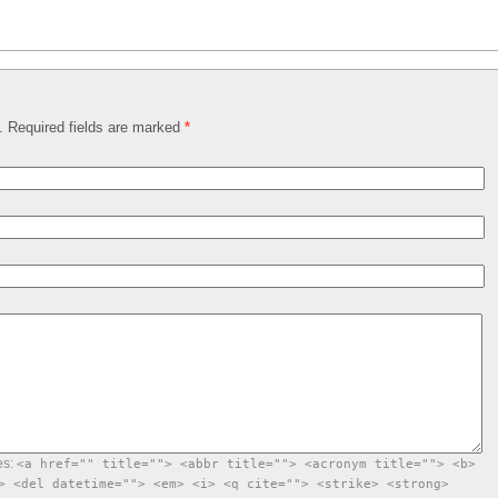
d. Required fields are marked
*
es:
<a href="" title=""> <abbr title=""> <acronym title=""> <b>
> <del datetime=""> <em> <i> <q cite=""> <strike> <strong>