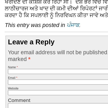
ਖਰੀਦਣ ਦੀ ਕੋਸ਼ਿਸ਼ ਕਰ ਰਿਹਾ ਸੀ। ਦੇਸ਼ ਭਰ ਵਿੱਚ ਵ
ਲਾਠੀਚਾਰਜ ਅਤੇ ਖਾਦ ਦੀ ਕਮੀ ਦੀਆਂ ਰਿਪੋਰਟਾਂ ਜਾਰ
ਕਰਦਾ ਹੈ ਕਿ ਸਪਲਾਈ ਨੂੰ ਨਿਰਵਿਘਨ ਕੀਤਾ ਜਾਵੇ ਅਤੇ 
This entry was posted in
ਪੰਜਾਬ
.
Leave a Reply
Your email address will not be published
marked
*
Name
*
Email
*
Website
Comment