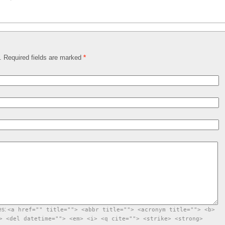
d. Required fields are marked
*
es:
<a href="" title=""> <abbr title=""> <acronym title=""> <b>
> <del datetime=""> <em> <i> <q cite=""> <strike> <strong>