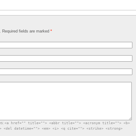
d. Required fields are marked
*
es:
<a href="" title=""> <abbr title=""> <acronym title=""> <b>
> <del datetime=""> <em> <i> <q cite=""> <strike> <strong>