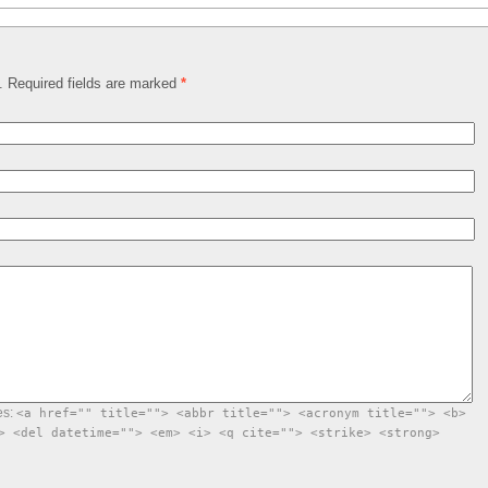
d. Required fields are marked
*
es:
<a href="" title=""> <abbr title=""> <acronym title=""> <b>
> <del datetime=""> <em> <i> <q cite=""> <strike> <strong>