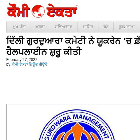
ਮੁਖੱ ਪੰਨਾ
ਖ਼ਬਰਾਂ
ਸਭਿਆਚਾਰ
ਸਾਹਿਤ
ਫੋਟੋ
ਹੁਕਮਨਾਮਾ
ਦਿੱਲੀ ਗੁਰਦੁਆਰਾ ਕਮੇਟੀ ਨੇ ਯੂਕਰੇਨ ’ਚ 
ਹੈਲਪਲਾਈਨ ਸ਼ੁਰੂ ਕੀਤੀ
February 27, 2022
by:
ਕੌਮੀ ਏਕਤਾ ਨਿਊਜ਼ ਬੀਊਰੋ