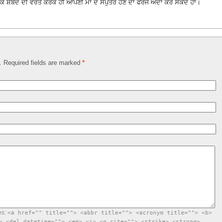
 ਸ਼ਬਦ ਦੀ ਵਰਤੋਂ ਕਰਕੇ ਹੀ ਆਪਣੀ ਮਾਂ ਦੇ ਸਪੁੱਤਰ ਹੋਣ ਦਾ ਫਰਜ ਅਦਾ ਕਰ ਸਕਦੇ ਹਾਂ।
d. Required fields are marked
*
es:
<a href="" title=""> <abbr title=""> <acronym title=""> <b>
> <del datetime=""> <em> <i> <q cite=""> <strike> <strong>