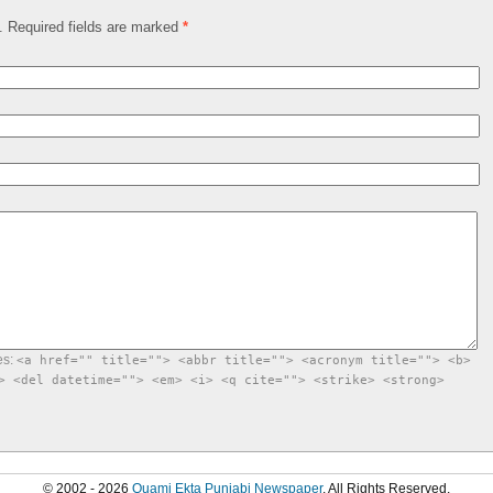
d. Required fields are marked
*
es:
<a href="" title=""> <abbr title=""> <acronym title=""> <b>
> <del datetime=""> <em> <i> <q cite=""> <strike> <strong>
© 2002 - 2026
Quami Ekta Punjabi Newspaper
. All Rights Reserved.