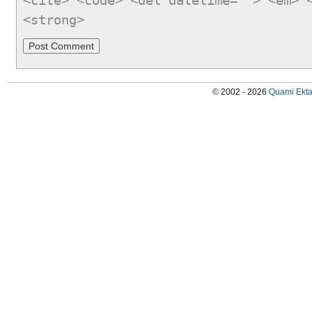
<cite> <code> <del datetime=""> <em> 
<strong>
© 2002 - 2026
Quami Ekta