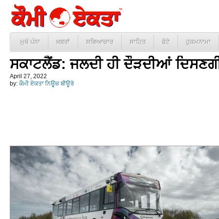
ਮੁਖੱ ਪੰਨਾ
ਖ਼ਬਰਾਂ
ਸਭਿਆਚਾਰ
ਸਾਹਿਤ
ਫੋਟੋ
ਹੁਕਮਨਾਮਾ
ਸਕਾਟਲੈਂਡ: ਜਲਦੀ ਹੀ ਦੌੜਦੀਆਂ ਦਿਸਣਗੀ
April 27, 2022
by:
ਕੌਮੀ ਏਕਤਾ ਨਿਊਜ਼ ਬੀਊਰੋ