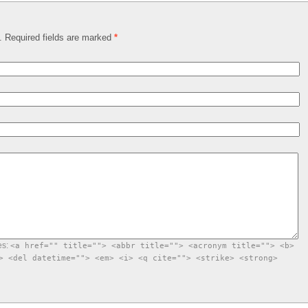
d. Required fields are marked
*
es:
<a href="" title=""> <abbr title=""> <acronym title=""> <b>
> <del datetime=""> <em> <i> <q cite=""> <strike> <strong>