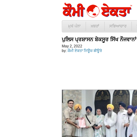
ਮੁਖੱ ਪੰਨਾ
ਖ਼ਬਰਾਂ
ਸਭਿਆਚਾਰ
ਪੁਲਿਸ ਪ੍ਰਸ਼ਾਸਨ ਬੇਕਸੂਰ ਸਿੱਖ ਨੌਜਵਾਨਾ
May 2, 2022
by:
ਕੌਮੀ ਏਕਤਾ ਨਿਊਜ਼ ਬੀਊਰੋ