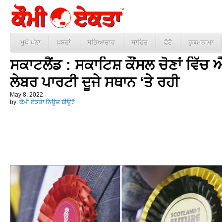
ਮੁਖੱ ਪੰਨਾ
ਖ਼ਬਰਾਂ
ਸਭਿਆਚਾਰ
ਸਾਹਿਤ
ਫੋਟੋ
ਹੁਕਮਨਾਮਾ
ਸਕਾਟਲੈਂਡ : ਸਕਾਟਿਸ਼ ਕੌਂਸਲ ਚੋਣਾਂ ਵਿੱਚ ਐ
ਲੇਬਰ ਪਾਰਟੀ ਦੂਜੇ ਸਥਾਨ ‘ਤੇ ਰਹੀ
May 8, 2022
by:
ਕੌਮੀ ਏਕਤਾ ਨਿਊਜ਼ ਬੀਊਰੋ