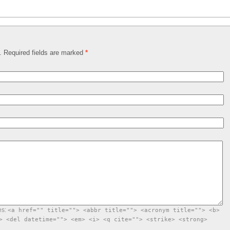
d. Required fields are marked
*
es:
<a href="" title=""> <abbr title=""> <acronym title=""> <b>
> <del datetime=""> <em> <i> <q cite=""> <strike> <strong>