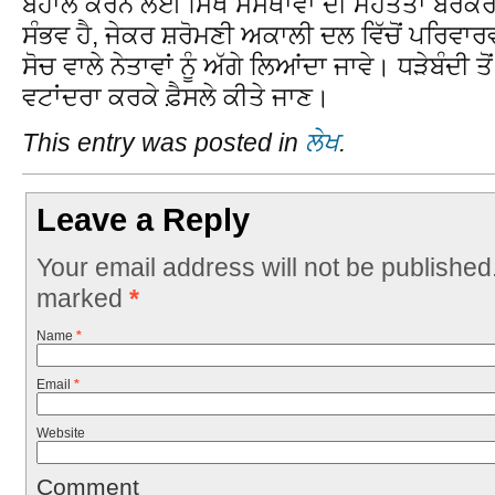
ਬਹਾਲ ਕਰਨ ਲਈ ਸਿੱਖ ਸੰਸਥਾਵਾਂ ਦੀ ਮਹੱਤਤਾ ਬਰਕਰਾ
ਸੰਭਵ ਹੈ, ਜੇਕਰ ਸ਼ਰੋਮਣੀ ਅਕਾਲੀ ਦਲ ਵਿੱਚੋਂ ਪਰਿਵਾਰ
ਸੋਚ ਵਾਲੇ ਨੇਤਾਵਾਂ ਨੂੰ ਅੱਗੇ ਲਿਆਂਦਾ ਜਾਵੇ। ਧੜੇਬੰਦੀ
ਵਟਾਂਦਰਾ ਕਰਕੇ ਫ਼ੈਸਲੇ ਕੀਤੇ ਜਾਣ।
This entry was posted in
ਲੇਖ
.
Leave a Reply
Your email address will not be published
marked
*
Name
*
Email
*
Website
Comment