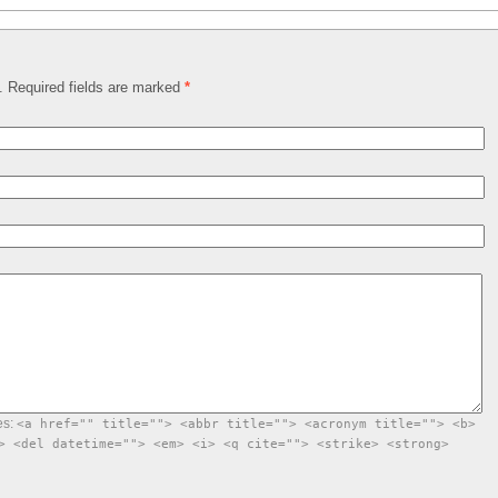
d. Required fields are marked
*
es:
<a href="" title=""> <abbr title=""> <acronym title=""> <b>
> <del datetime=""> <em> <i> <q cite=""> <strike> <strong>