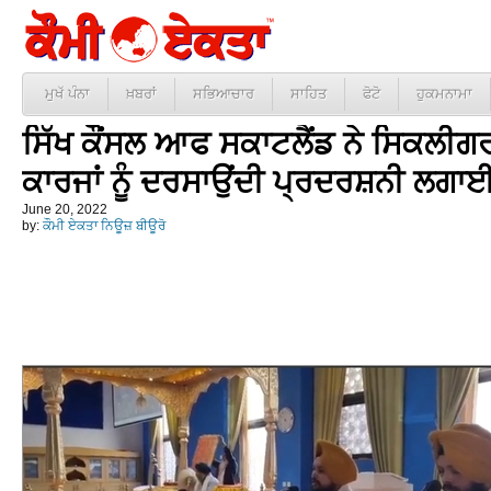
ਮੁਖੱ ਪੰਨਾ
ਖ਼ਬਰਾਂ
ਸਭਿਆਚਾਰ
ਸਾਹਿਤ
ਫੋਟੋ
ਹੁਕਮਨਾਮਾ
ਸਿੱਖ ਕੌਂਸਲ ਆਫ ਸਕਾਟਲੈਂਡ ਨੇ ਸਿਕਲੀਗਰ
ਕਾਰਜਾਂ ਨੂੰ ਦਰਸਾਉਂਦੀ ਪ੍ਰਦਰਸ਼ਨੀ ਲਗਾ
June 20, 2022
by:
ਕੌਮੀ ਏਕਤਾ ਨਿਊਜ਼ ਬੀਊਰੋ