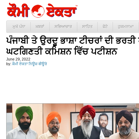
ਮੁਖੱ ਪੰਨਾ
ਖ਼ਬਰਾਂ
ਸਭਿਆਚਾਰ
ਸਾਹਿਤ
ਫੋਟੋ
ਹੁਕਮਨਾਮਾ
ਪੰਜਾਬੀ ਤੇ ਉਰਦੂ ਭਾਸ਼ਾ ਟੀਚਰਾਂ ਦੀ ਭਰਤੀ 
ਘਟਗਿਣਤੀ ਕਮਿਸ਼ਨ ਵਿੱਚ ਪਟੀਸ਼ਨ
June 29, 2022
by:
ਕੌਮੀ ਏਕਤਾ ਨਿਊਜ਼ ਬੀਊਰੋ