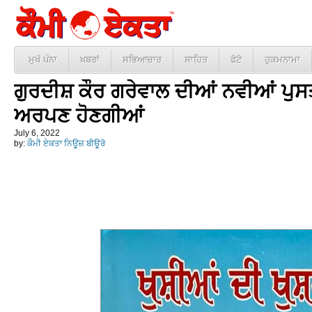
ਮੁਖੱ ਪੰਨਾ
ਖ਼ਬਰਾਂ
ਸਭਿਆਚਾਰ
ਸਾਹਿਤ
ਫੋਟੋ
ਹੁਕਮਨਾਮਾ
ਗੁਰਦੀਸ਼ ਕੌਰ ਗਰੇਵਾਲ ਦੀਆਂ ਨਵੀਆਂ ਪੁਸਤਕ
ਅਰਪਣ ਹੋਣਗੀਆਂ
July 6, 2022
by:
ਕੌਮੀ ਏਕਤਾ ਨਿਊਜ਼ ਬੀਊਰੋ