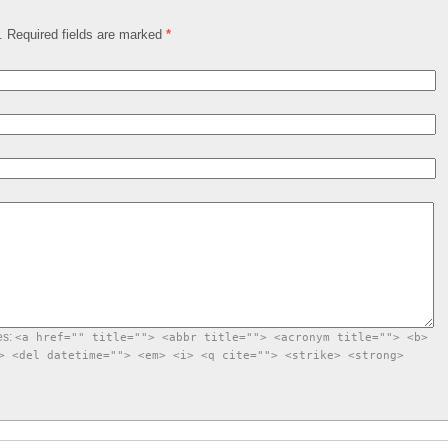
d. Required fields are marked
*
es:
<a href="" title=""> <abbr title=""> <acronym title=""> <b>
> <del datetime=""> <em> <i> <q cite=""> <strike> <strong>