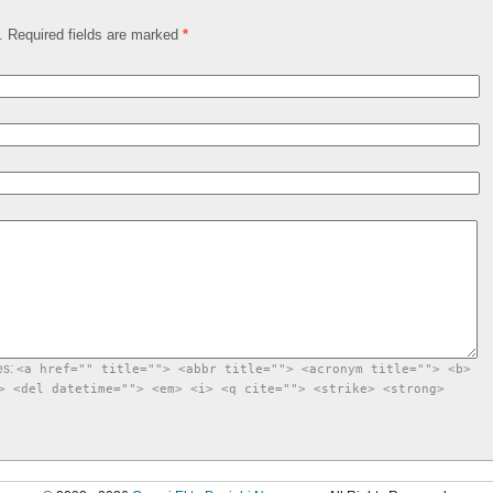
d. Required fields are marked
*
es:
<a href="" title=""> <abbr title=""> <acronym title=""> <b>
> <del datetime=""> <em> <i> <q cite=""> <strike> <strong>