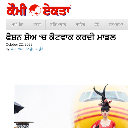
ਮੁਖੱ ਪੰਨਾ
ਖ਼ਬਰਾਂ
ਸਭਿਆਚਾਰ
ਸਾਹਿਤ
ਫੋਟੋ
ਹੁਕਮਨਾਮਾ
ਫੈਸ਼ਨ ਸ਼ੋਅ ‘ਚ ਕੈਟਵਾਕ ਕਰਦੀ ਮਾਡਲ
October 22, 2022
by:
ਕੌਮੀ ਏਕਤਾ ਨਿਊਜ਼ ਬੀਊਰੋ