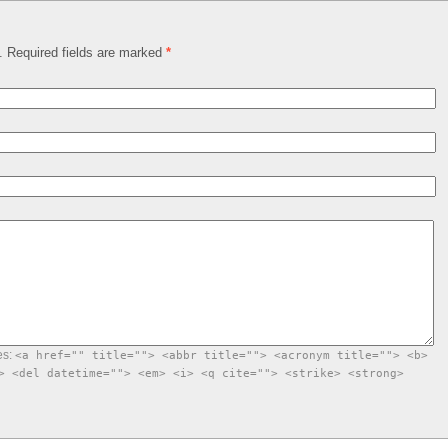
d. Required fields are marked
*
es:
<a href="" title=""> <abbr title=""> <acronym title=""> <b>
> <del datetime=""> <em> <i> <q cite=""> <strike> <strong>