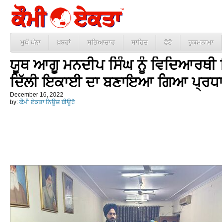
ਮੁਖੱ ਪੰਨਾ
ਖ਼ਬਰਾਂ
ਸਭਿਆਚਾਰ
ਸਾਹਿਤ
ਫੋਟੋ
ਹੁਕਮਨਾਮਾ
ਯੂਥ ਆਗੂ ਮਨਦੀਪ ਸਿੰਘ ਨੂੰ ਵਿਦਿਆਰਥ
ਦਿੱਲੀ ਇਕਾਈ ਦਾ ਬਣਾਇਆ ਗਿਆ ਪ੍ਰਧ
December 16, 2022
by:
ਕੌਮੀ ਏਕਤਾ ਨਿਊਜ਼ ਬੀਊਰੋ