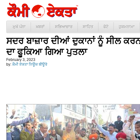
ਮੁਖੱ ਪੰਨਾ
ਖ਼ਬਰਾਂ
ਸਭਿਆਚਾਰ
ਸਾਹਿਤ
ਫੋਟੋ
ਹੁਕਮਨਾਮਾ
ਸਦਰ ਬਾਜ਼ਾਰ ਦੀਆਂ ਦੁਕਾਨਾਂ ਨੂੰ ਸੀਲ ਕਰ
ਦਾ ਫੂਕਿਆ ਗਿਆ ਪੁਤਲਾ
February 3, 2023
by:
ਕੌਮੀ ਏਕਤਾ ਨਿਊਜ਼ ਬੀਊਰੋ