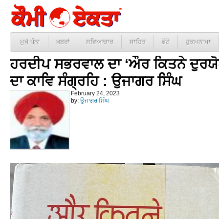
ਮੁਖੱ ਪੰਨਾ
ਖ਼ਬਰਾਂ
ਸਭਿਆਚਾਰ
ਸਾਹਿਤ
ਫੋਟੋ
ਹੁਕਮਨਾਮਾ
ਹਰਦੀਪ ਸਭਰਵਾਲ ਦਾ ‘ਔਰ ਕਿਤਨੇ ਦੁਰਯੋ
ਦਾ ਕਾਵਿ ਸੰਗ੍ਰਹਿ : ਉਜਾਗਰ ਸਿੰਘ
February 24, 2023
by:
ਉਜਾਗਰ ਸਿੰਘ