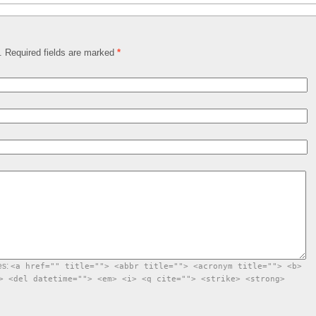
d. Required fields are marked
*
es:
<a href="" title=""> <abbr title=""> <acronym title=""> <b>
> <del datetime=""> <em> <i> <q cite=""> <strike> <strong>