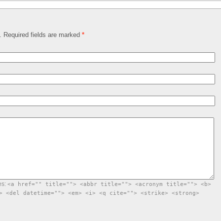
d. Required fields are marked
*
es:
<a href="" title=""> <abbr title=""> <acronym title=""> <b>
> <del datetime=""> <em> <i> <q cite=""> <strike> <strong>