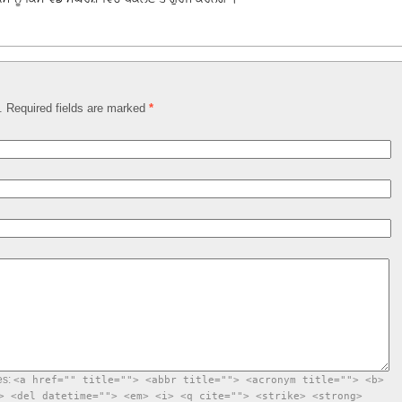
d. Required fields are marked
*
es:
<a href="" title=""> <abbr title=""> <acronym title=""> <b>
> <del datetime=""> <em> <i> <q cite=""> <strike> <strong>