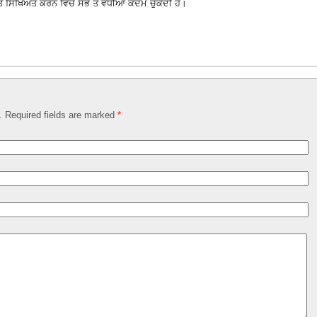
 ਅਤੇ ਸਿੱਖਿਅਤ ਕਰਨ ਵਿੱਚ ਸਭ ਤੋਂ ਵਧੀਆ ਕਦਮ ਚੁੱਕਦੀ ਹੈ।
d. Required fields are marked
*