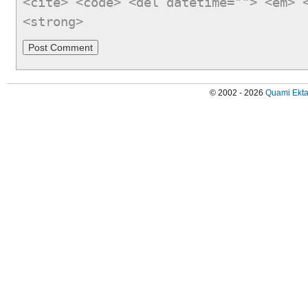
<cite> <code> <del datetime=""> <em> 
<strong>
© 2002 - 2026
Quami Ekta