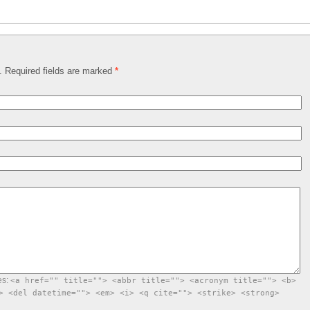
d. Required fields are marked
*
es:
<a href="" title=""> <abbr title=""> <acronym title=""> <b>
> <del datetime=""> <em> <i> <q cite=""> <strike> <strong>