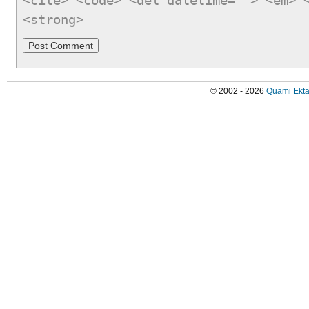
<cite> <code> <del datetime=""> <em> 
<strong>
© 2002 - 2026
Quami Ekta