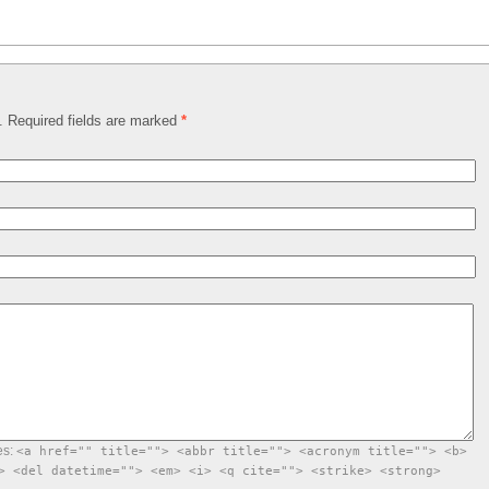
d. Required fields are marked
*
es:
<a href="" title=""> <abbr title=""> <acronym title=""> <b>
> <del datetime=""> <em> <i> <q cite=""> <strike> <strong>