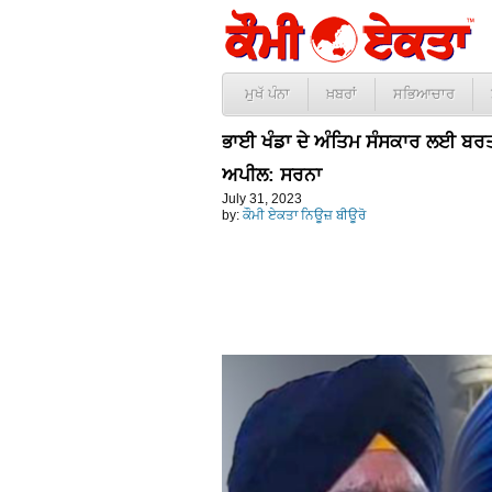
ਮੁਖੱ ਪੰਨਾ
ਖ਼ਬਰਾਂ
ਸਭਿਆਚਾਰ
ਭਾਈ ਖੰਡਾ ਦੇ ਅੰਤਿਮ ਸੰਸਕਾਰ ਲਈ ਬਰਤ
ਅਪੀਲ: ਸਰਨਾ
July 31, 2023
by:
ਕੌਮੀ ਏਕਤਾ ਨਿਊਜ਼ ਬੀਊਰੋ