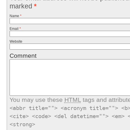
marked
*
Name
*
Email
*
Website
Comment
You may use these
HTML
tags and attribut
<abbr title=""> <acronym title=""> <b
<cite> <code> <del datetime=""> <em> 
<strong>