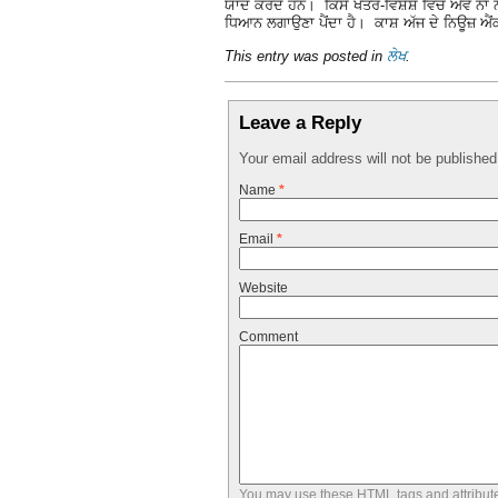
ਯਾਦ ਕਰਦੇ ਹਨ। ਕਿਸੇ ਖੇਤਰ-ਵਿਸ਼ੇਸ਼ ਵਿਚ ਐਵੇਂ ਨਾਂ ਨ
ਧਿਆਨ ਲਗਾਉਣਾ ਪੈਂਦਾ ਹੈ। ਕਾਸ਼ ਅੱਜ ਦੇ ਨਿਊਜ਼ ਐਂ
This entry was posted in
ਲੇਖ
.
Leave a Reply
Your email address will not be publishe
Name
*
Email
*
Website
Comment
You may use these
HTML
tags and attribut