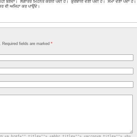
ਹੀਂ ਬਣਦਾ। ਲਗਾਤਰ ਮਿਹਨਤ ਕਰਨੀ ਪੈਂਦੀ ਹੈ। ਕੁਰਬਾਨੀ ਦੇਣੀ ਪੈਂਦੀ ਹੈ। ਸਮਾਂ ਦੇਣਾ ਪੈਂਦਾ ਹੈ
ਕਰ ਵੀ ਅਜਿਹਾ ਕਰ ਪਾਉਂਦੇ।
d. Required fields are marked
*
es:
<a href="" title=""> <abbr title=""> <acronym title=""> <b>