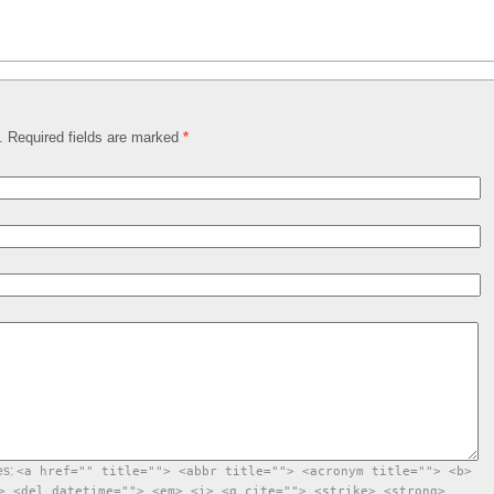
d. Required fields are marked
*
es:
<a href="" title=""> <abbr title=""> <acronym title=""> <b>
> <del datetime=""> <em> <i> <q cite=""> <strike> <strong>