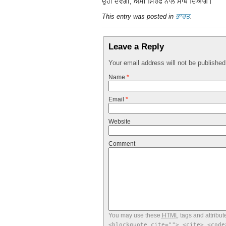
ਉਹੀ ਦੇਵੇਗੀ, ਅਸੀਂ ਸਿਰਫ ਨਾਲ ਸਾਥ ਦਿਆਂਗੇ।
This entry was posted in
ਭਾਰਤ
.
Leave a Reply
Your email address will not be publishe
Name
*
Email
*
Website
Comment
You may use these
HTML
tags and attribut
<blockquote cite=""> <cite> <code