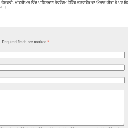
ੈਲਗਰੀ, ਮਾਂਟਰੀਅਲ ਵਿੱਚ ਖਾਲਿਸਤਾਨ ਰੈਫਰੈਂਡਮ ਵੋਟਿੰਗ ਕਰਵਾਉਣ ਦਾ ਐਲਾਨ ਕੀਤਾ ਹੈ ਪਰ ਇ
ੇਗਾ।
d. Required fields are marked
*