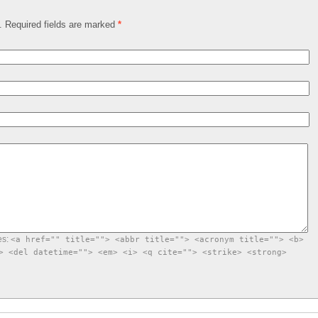
d. Required fields are marked
*
es:
<a href="" title=""> <abbr title=""> <acronym title=""> <b>
> <del datetime=""> <em> <i> <q cite=""> <strike> <strong>