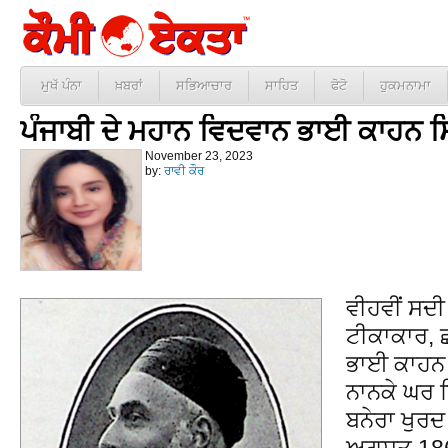
ਮੁਖੱ ਪੰਨਾ
ਖ਼ਬਰਾਂ
ਸਭਿਆਚਾਰ
ਸਾਹਿਤ
ਫੋਟੋ
ਹੁਕਮਨਾਮਾ
ਪੰਜਾਬੀ ਦੇ ਮਹਾਨ ਵਿਦਵਾਨ ਭਾਈ ਕਾਹਨ ਸ
November 23, 2023
by:
ਰਾਵੀ ਕੌਰ
ਵੀਹਵੀਂ ਸਦੀ
ਟੀਕਾਕਾਰ, 
ਭਾਈ ਕਾਹਨ 
ਨਾਨਕੇ ਘਰ 
ਬਨੇਰਾ ਖੁਰਦ 
ਅਗਸਤ 1861