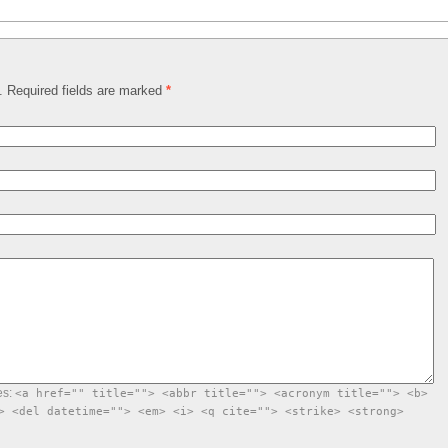
d. Required fields are marked
*
es:
<a href="" title=""> <abbr title=""> <acronym title=""> <b>
> <del datetime=""> <em> <i> <q cite=""> <strike> <strong>