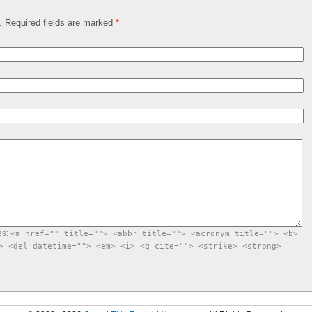
d. Required fields are marked
*
es:
<a href="" title=""> <abbr title=""> <acronym title=""> <b>
> <del datetime=""> <em> <i> <q cite=""> <strike> <strong>