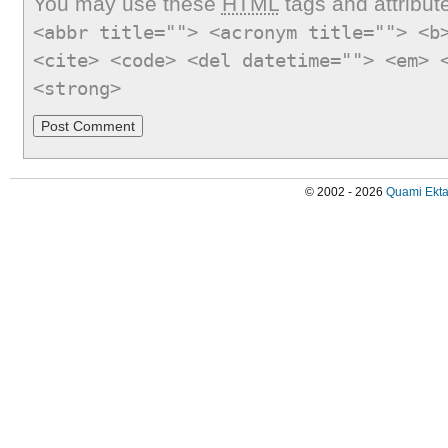
You may use these
HTML
tags and attribut
<abbr title=""> <acronym title=""> <b
<cite> <code> <del datetime=""> <em> 
<strong>
© 2002 - 2026
Quami Ekta