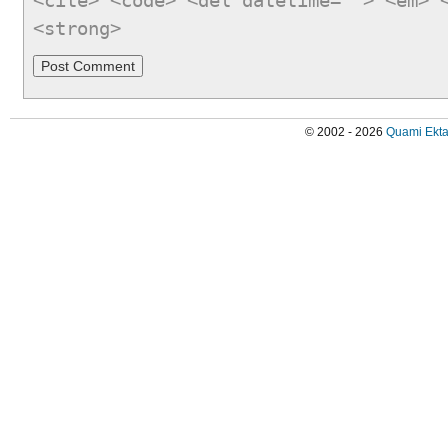
<cite> <code> <del datetime=""> <em> 
<strong>
© 2002 - 2026
Quami Ekta