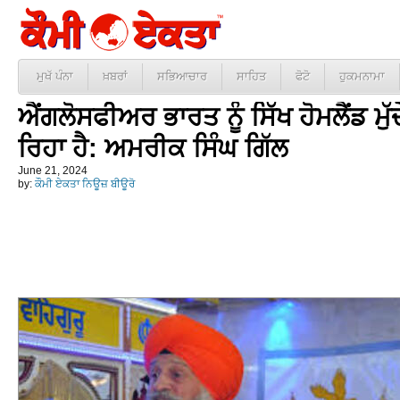
ਮੁਖੱ ਪੰਨਾ
ਖ਼ਬਰਾਂ
ਸਭਿਆਚਾਰ
ਸਾਹਿਤ
ਫੋਟੋ
ਹੁਕਮਨਾਮਾ
ਐਂਗਲੋਸਫੀਅਰ ਭਾਰਤ ਨੂੰ ਸਿੱਖ ਹੋਮਲੈਂਡ ਮੁੱ
ਰਿਹਾ ਹੈ: ਅਮਰੀਕ ਸਿੰਘ ਗਿੱਲ
June 21, 2024
by:
ਕੌਮੀ ਏਕਤਾ ਨਿਊਜ਼ ਬੀਊਰੋ