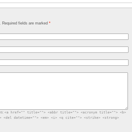
d. Required fields are marked
*
es:
<a href="" title=""> <abbr title=""> <acronym title=""> <b>
> <del datetime=""> <em> <i> <q cite=""> <strike> <strong>