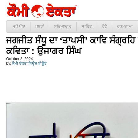
ਮੁਖੱ ਪੰਨਾ
ਖ਼ਬਰਾਂ
ਸਭਿਆਚਾਰ
ਸਾਹਿਤ
ਫੋਟੋ
ਹੁਕਮਨਾਮਾ
ਜਗਜੀਤ ਸੰਧੂ ਦਾ ‘ਤਾਪਸੀ’ ਕਾਵਿ ਸੰਗ੍ਰਹ
ਕਵਿਤਾ : ਉਜਾਗਰ ਸਿੰਘ
October 8, 2024
by:
ਕੌਮੀ ਏਕਤਾ ਨਿਊਜ਼ ਬੀਊਰੋ